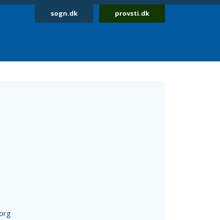
sogn.dk
provsti.dk
org