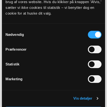
brug af vores website. Hvis du klikker på knappen ’Afvis,’
Kirkedag
sætter vi ikke cookies til statistik – vi benytter dog en
cookie for at huske dit valg.
2. s. e. trin.
Præst
Samtykkevalg
Hans Vilhelm Breum Jakobsen
Nødvendig
Adresse
Præferencer
Sankt Povls Kirke,
Poulskervej 13,
Poulsker,
3730 Nexø
Statistik
Beskrivelse
Børnekirke under prædikenen Gratis grill-frokost efter
Marketing
gudstjenesten.
Vis detaljer
Tilbage