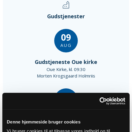
Gudstjenester
09
AUG
Gudstjeneste Oue kirke
Oue Kirke, kl. 09:30
Morten Krogsgaard Holmriis
16
AUG
Gudstjeneste Valsgaard kirke
Denne hjemmeside bruger cookies
Valsgaard Kirke, kl. 11:00
Vi bruger cookies til at tilpasse vores indhold og til