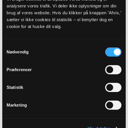
Rasmus Kirketerp
analysere vores trafik. Vi deler ikke oplysninger om din
brug af vores website. Hvis du klikker på knappen ’Afvis,’
sætter vi ikke cookies til statistik – vi benytter dog en
Alle gudstjenester
cookie for at huske dit valg.
Samtykkevalg
Nødvendig
Arrangementer
Præferencer
13
Statistik
AUG
Marketing
Aftensang i Valsgaard kirke
Valsgaard Kirke, kl. 19:30