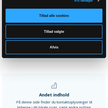
Vis detaljer
26
AUG
Tillad alle cookies
Musikalsk legestue i Valsgaard...
Tillad valgte
Valsgaard Kirke, kl. 10:00
Afvis
Alle arrangementer
Andet indhold
På denne side finder du kontaktoplysninger til
kirkerne i dit lokale sogn, samt andre nyttige