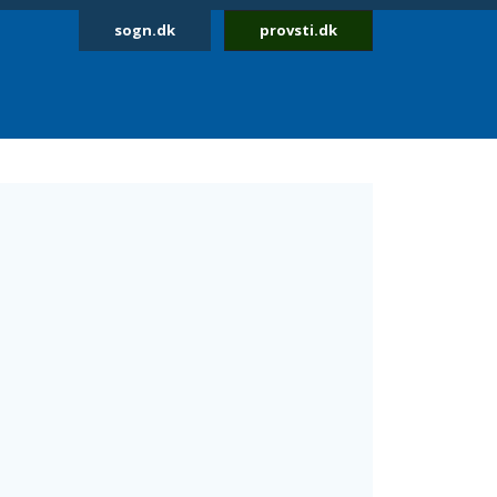
sogn.dk
provsti.dk