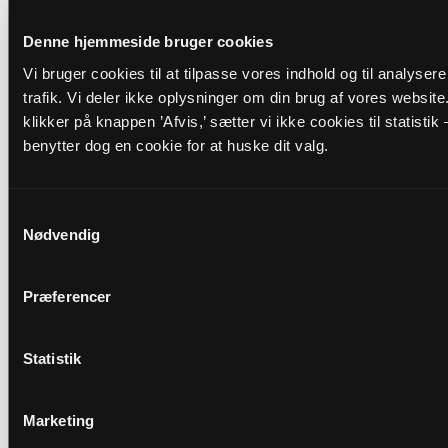
Præst
Denne hjemmeside bruger cookies
Kærne Urne Foersom
Vi bruger cookies til at tilpasse vores indhold og til analyser
trafik. Vi deler ikke oplysninger om din brug af vores website
Adresse
klikker på knappen ’Afvis,’ sætter vi ikke cookies til statistik 
Orø Kirke,
Bygaden 52,
Orø,
4305 Orø
benytter dog en cookie for at huske dit valg.
Link
Samtykkevalg
Se mere:
Nødvendig
https://landing.churchdesk.com/da/e/36247994/nytarsg
med-kransekage-og-vin
Præferencer
Statistik
Tilbage
Marketing