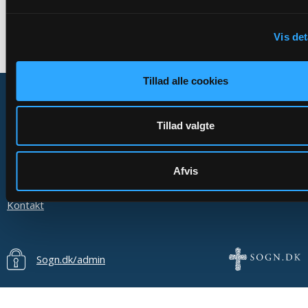
Vis det
Tillad alle cookies
Tillad valgte
Om Sogn.dk
Tilgængelighedserklæring
Afvis
Privatlivs- og cookiepolitik
Kontakt
Sogn.dk/admin