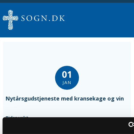
01
JAN
Nytårsgudstjeneste med kransekage og vin
Tidspunkt
kl. 15:00