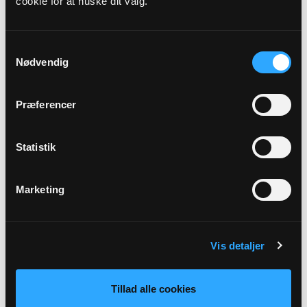
cookie for at huske dit valg.
Kirkedag
18. s. e. trin.
Samtykkevalg
Nødvendig
Præst
Jeppe Jensen
Præferencer
Adresse
Statistik
Ørum Kirke,
Ørumvej 120,
7840 Højslev
Marketing
Tilbage
Vis detaljer
Tillad alle cookies