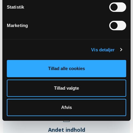
Statistik
20
Marketing
AUG
Kirkehaven - Kirkemusikkens krise
Vis detaljer
Kirkehaven, kl. 16:00
Tillad alle cookies
Alle arrangementer
Tillad valgte
Afvis
Andet indhold