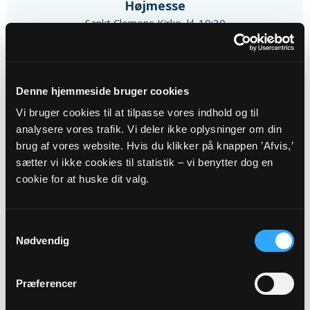
Højmesse
Sankt Clemens Kirke, kl. 10:30
Sigrid Wilbrandt Kjær
Alle gudstjenester
Denne hjemmeside bruger cookies
Vi bruger cookies til at tilpasse vores indhold og til
analysere vores trafik. Vi deler ikke oplysninger om din
brug af vores website. Hvis du klikker på knappen ’Afvis,’
sætter vi ikke cookies til statistik – vi benytter dog en
cookie for at huske dit valg.
Arrangementer
13
Samtykkevalg
Nødvendig
AUG
Præferencer
Sorggruppe
Nykøbing Kirkecenter, kl. 13:00