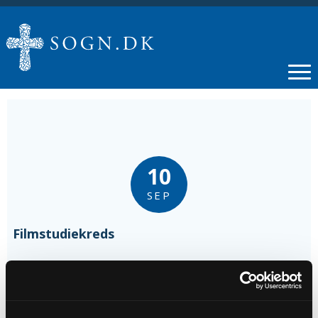
10
SEP
Filmstudiekreds
Tidspunkt
kl. 18:00