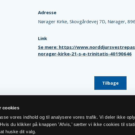
Adresse
Nørager Kirke,
Skovgårdevej 7D,
Nørager,
896
Link
Se mere: https://www.norddjursvestrepas
norager-kirke-21-s-e-trinitatis-40190646
Tilbage
 cookies
lpasse vores indhold og til analysere vores trafik. Vi deler ikke op
vis du klikker på knappen ’Afvis,’ sætter vi ikke cookies til stati
at huske dit valg.