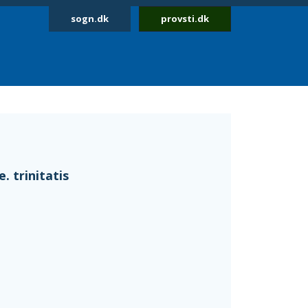
sogn.dk
provsti.dk
. trinitatis