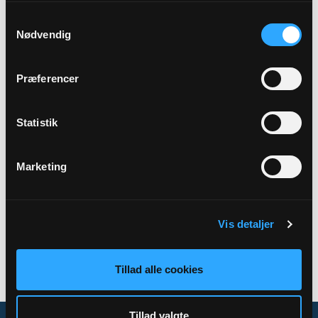
Samtykkevalg
Præst
Nødvendig
Simon Damgaard Bakbo
Præferencer
Adresse
Nees Kirke,
Nøragervej 8A,
Nees,
7570 Vemb
Statistik
Marketing
Tilbage
Vis detaljer
Tillad alle cookies
Tillad valgte