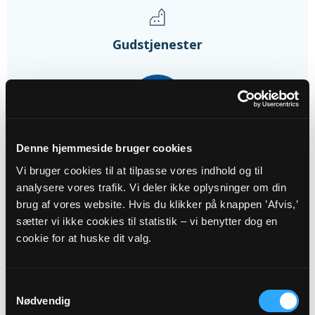
Gudstjenester
16
AUG
Denne hjemmeside bruger cookies
Gudstjeneste - 11. søndag efter...
Munke Bjergby Kirke, kl. 09:00
Vi bruger cookies til at tilpasse vores indhold og til
Karsten Lundbeck Garne
analysere vores trafik. Vi deler ikke oplysninger om din
brug af vores website. Hvis du klikker på knappen ’Afvis,’
sætter vi ikke cookies til statistik – vi benytter dog en
23
cookie for at huske dit valg.
AUG
Samtykkevalg
Gudstjeneste - 12. søndag efter...
Nødvendig
Munke Bjergby Kirke, kl. 10:30