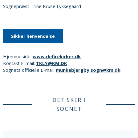
Sognepræst Trine Kruse Lykkegaard
Sikker henvendelse
Hjemmeside:
www.defirekirker.dk
Kontakt E-mail:
TKLY@KM.DK
Sognets officielle E-mail:
munkebjergby.sogn@km.dk
DET SKER I
SOGNET