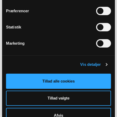
Trine Kruse Lykkegaard
Præferencer
Alle gudstjenester
Statistik
Marketing
Arrangementer
Vis detaljer
Der er ingen forestående arrangementer indtastet.
Tillad alle cookies
Tillad valgte
Afvis