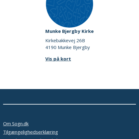
Munke Bjergby Kirke
Kirkebakkevej 26B
4190 Munke Bjergby
Vis på kort
Om Sogn.dk
Tilgængelighedserklæring