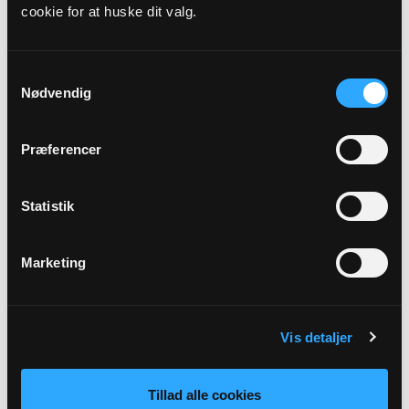
cookie for at huske dit valg.
Præst
Pia Hjort Nielsen
Samtykkevalg
Nødvendig
Sted
Præferencer
Link
Se mere:
Statistik
https://www.keldbyelmelundekirke.dk/b/gudstjeneste-
pa-klintholm-havn-centret-45590809
Marketing
Tilbage
Vis detaljer
Tillad alle cookies