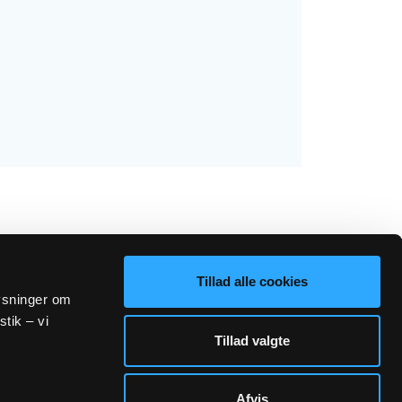
Tillad alle cookies
lysninger om
stik – vi
Sogn.dk/admin
Tillad valgte
Afvis