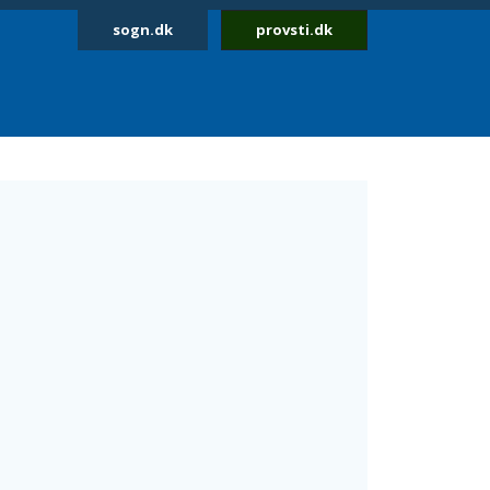
sogn.dk
provsti.dk