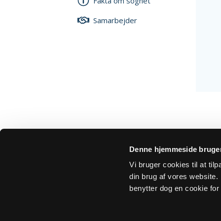
Fakta om sognet
Samarbejder
Denne hjemmeside bruger
Vi bruger cookies til at ti
din brug af vores website. H
Om Sogn.dk
Tilgængelighedserklæring
Privatlivs- 
benytter dog en cookie for 