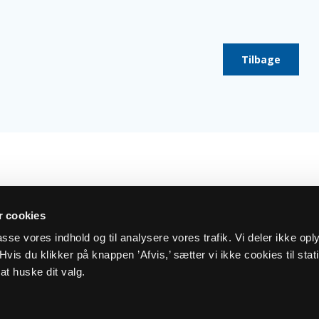
Tilbage
 cookies
lpasse vores indhold og til analysere vores trafik. Vi deler ikke op
vis du klikker på knappen ’Afvis,’ sætter vi ikke cookies til stati
og cookiepolitik
Kontakt
at huske dit valg.