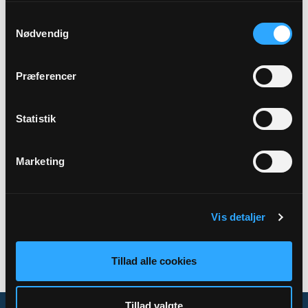
Samtykkevalg
Præst
Nødvendig
Heike von Münchow
Præferencer
Adresse
Oure Kirke,
Landevejen 162,
5883 Oure
Statistik
Marketing
Tilbage
Vis detaljer
Tillad alle cookies
Tillad valgte