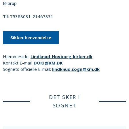
Brørup
Tlf: 75388031-21467831
Sikker henvendelse
Hjemmeside:
Lindknud-Hovborg-kirker.dk
Kontakt E-mail:
DOKI@KM.DK
Sognets officielle E-mail:
lindknud.sogn@km.dk
DET SKER I
SOGNET