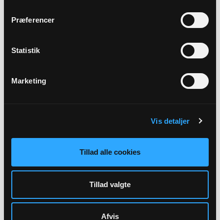
Hovborg Kirke, kl. 16:30
Dorte Kirkegaard
Præferencer
Alle gudstjenester
Statistik
Marketing
Arrangementer
Vis detaljer
Der er ingen forestående arrangementer indtastet.
Tillad alle cookies
Tillad valgte
Afvis