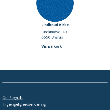
Lindknud Kirke
Lindknudvej 40
6650 Brørup
Vis på kort
Om Sogn.dk
Tilgængelighedserklæring