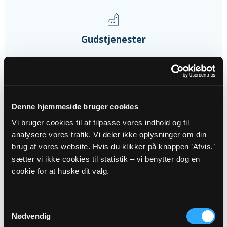
Gudstjenester
09
AUG
Denne hjemmeside bruger cookies
Gudstjeneste i Hovborg Kirke
Vi bruger cookies til at tilpasse vores indhold og til
Hovborg Kirke, kl. 09:00
analysere vores trafik. Vi deler ikke oplysninger om din
Dorte Kirkegaard
brug af vores website. Hvis du klikker på knappen ’Afvis,’
sætter vi ikke cookies til statistik – vi benytter dog en
cookie for at huske dit valg.
14
AUG
Samtykkevalg
Nødvendig
Friluftsgudstj. i Krohaven i...