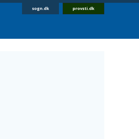
sogn.dk
provsti.dk