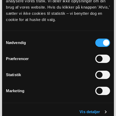
analysere vores trafik. Vi deler ikke oplysninger om din
brug af vores website. Hvis du klikker på knappen ’Afvis,’
Alle gudstjenester
sætter vi ikke cookies til statistik – vi benytter dog en
cookie for at huske dit valg.
Samtykkevalg
Nødvendig
Arrangementer
Præferencer
21
AUG
Statistik
Fredagscafé i Lendum Præstegård,...
Marketing
Konfirmandstuen, Lendum Præstegård, kl. 09:30
25
Vis detaljer