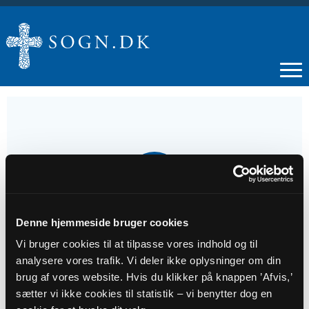
12
OKT
Denne hjemmeside bruger cookies
Gudstjeneste i Ølby Kirke
Vi bruger cookies til at tilpasse vores indhold og til
analysere vores trafik. Vi deler ikke oplysninger om din
Tidspunkt
brug af vores website. Hvis du klikker på knappen ’Afvis,’
kl. 10:30 - 11:30
sætter vi ikke cookies til statistik – vi benytter dog en