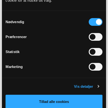
cookie for at huske dit valg.
Præst
Ruth Boysen Kristiansson
Samtykkevalg
Nødvendig
Adresse
Ølby Kirke,
Ølbycenter 79,
4600 Køge
Præferencer
Beskrivelse
Statistik
v. Ruth Boysen. 17. søndag efter Trinitatis.
Marketing
Tilbage
Vis detaljer
Tillad alle cookies