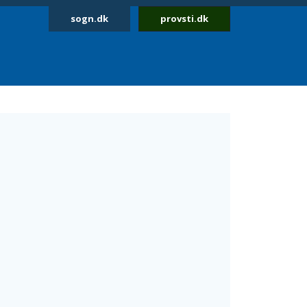
sogn.dk
provsti.dk