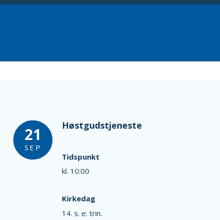
Høstgudstjeneste
21
SEP
Tidspunkt
kl. 10:00
Kirkedag
14. s. e. trin.