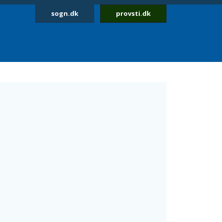
sogn.dk
provsti.dk