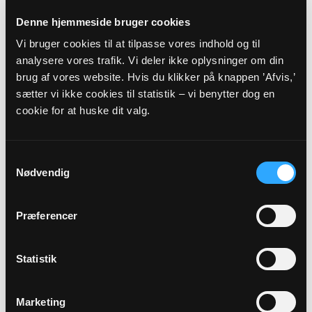
09
Denne hjemmeside bruger cookies
AUG
Vi bruger cookies til at tilpasse vores indhold og til
analysere vores trafik. Vi deler ikke oplysninger om din
brug af vores website. Hvis du klikker på knappen ’Afvis,’
Gudstjeneste v. Mette Krawiec
sætter vi ikke cookies til statistik – vi benytter dog en
Kristrup Kirke, kl. 10:00
cookie for at huske dit valg.
Mette Olesen Krawiec
Samtykkevalg
Alle gudstjenester
Nødvendig
Præferencer
Statistik
Arrangementer
Marketing
16