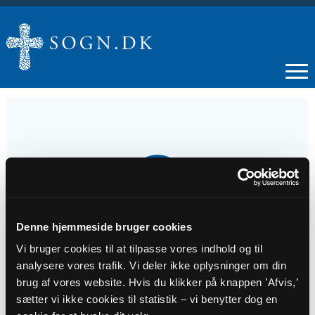
25
MAJ
Denne hjemmeside bruger cookies
Aftengudstjeneste i Kragelund Kirke
Vi bruger cookies til at tilpasse vores indhold og til
analysere vores trafik. Vi deler ikke oplysninger om din
Tidspunkt
brug af vores website. Hvis du klikker på knappen ’Afvis,’
kl. 19:30 - 20:30
sætter vi ikke cookies til statistik – vi benytter dog en