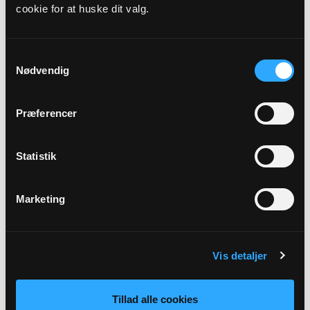
cookie for at huske dit valg.
Præst
Lene Kjemtrup Christensen
Samtykkevalg
Nødvendig
Adresse
Korup Kirke,
Korupvej 41,
GammelKorup,
5210 Odense NV
Præferencer
Beskrivelse
Statistik
Velkommen til gudstjeneste i Korup Kirke ved Lene
Kjemtrup Christensen.
Marketing
Tilbage
Vis detaljer
Tillad alle cookies