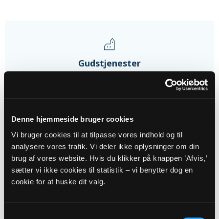
Gudstjenester
16
AUG
Denne hjemmeside bruger cookies
Vi bruger cookies til at tilpasse vores indhold og til
Højmesse i Kobberup Kirke v....
analysere vores trafik. Vi deler ikke oplysninger om din
Kobberup Kirke, kl. 10:30
brug af vores website. Hvis du klikker på knappen ’Afvis,’
Anna-Christine Bruhn Elming
sætter vi ikke cookies til statistik – vi benytter dog en
cookie for at huske dit valg.
20
SEP
Samtykkevalg