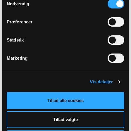
Nødvendig
Gudstjeneste i Kobberup kirke
Kobberup Kirke, kl. 09:00
Præferencer
NN
Statistik
Alle gudstjenester
Marketing
Vis detaljer
Arrangementer
Der er ingen forestående arrangementer indtastet.
Tillad alle cookies
Tillad valgte