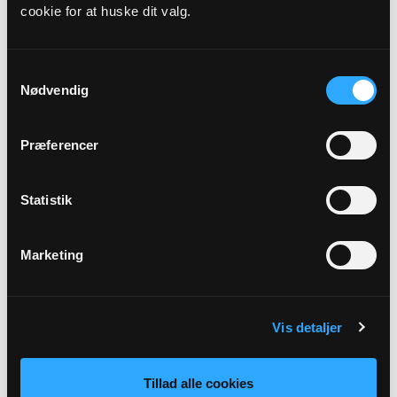
cookie for at huske dit valg.
Kirkedag
1. s. i advent
Samtykkevalg
Nødvendig
Præst
Merete Raben
Præferencer
Adresse
Statistik
Kirke Helsinge Kirke,
Søndergade 1,
Kirke Helsinge,
4281
Gørlev
Marketing
Tilbage
Vis detaljer
Tillad alle cookies