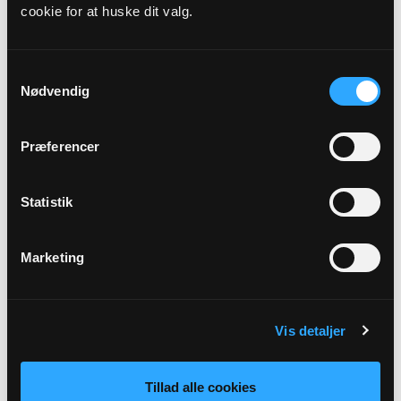
cookie for at huske dit valg.
Kirkedag
Alle helgens dag
Samtykkevalg
Nødvendig
Præst
Gitte Marie Rasmussen
Præferencer
Adresse
Statistik
Kindertofte Kirke,
Ølsmosevej 12,
Kindertofte,
4200
Slagelse
Marketing
Tilbage
Vis detaljer
Tillad alle cookies