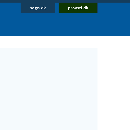
sogn.dk
provsti.dk