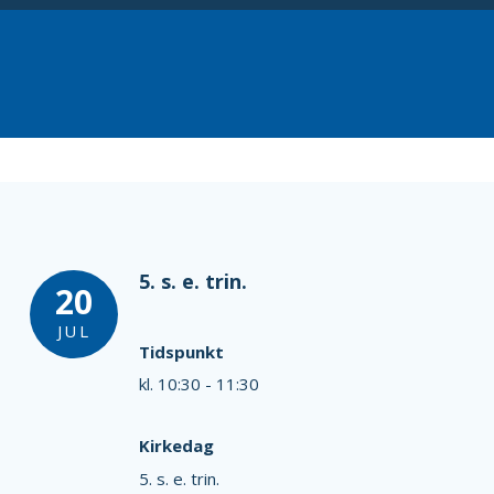
5. s. e. trin.
20
JUL
Tidspunkt
kl. 10:30 - 11:30
Kirkedag
5. s. e. trin.