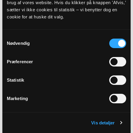
brug af vores website. Hvis du klikker på knappen ’Afvis,’
Adresse
sætter vi ikke cookies til statistik – vi benytter dog en
cookie for at huske dit valg.
Karlslunde Strandkirke,
Karlslunde Mosevej 3,
2690
Karlslunde
Samtykkevalg
Beskrivelse
Nødvendig
Hver søndag har vi gudstjeneste kl. 10.30. Denne søndag
prædiker Knud Erik Bräuner. Samtidig er det en glæde at
Præferencer
byde gospelkoret velkommen ved gudstjenesten.
Link
Statistik
Se mere:
https://www.strandkirken.dk/b/gudstjeneste-v-
Marketing
anders-michael-hansen-39037757
Vis detaljer
Tilbage