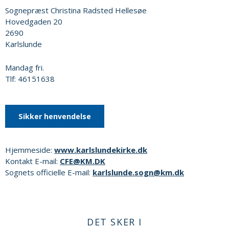
Sognepræst Christina Radsted Hellesøe
Hovedgaden 20
2690
Karlslunde
Mandag fri.
Tlf: 46151638
Sikker henvendelse
Hjemmeside:
www.karlslundekirke.dk
Kontakt E-mail:
CFE@KM.DK
Sognets officielle E-mail:
karlslunde.sogn@km.dk
DET SKER I