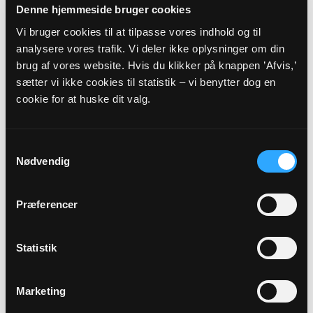
Denne hjemmeside bruger cookies
AUG
Vi bruger cookies til at tilpasse vores indhold og til
analysere vores trafik. Vi deler ikke oplysninger om din
Gudstjeneste
brug af vores website. Hvis du klikker på knappen ’Afvis,’
Karlslunde Kirke, kl. 10:30
sætter vi ikke cookies til statistik – vi benytter dog en
Maria Ena Pedersen Lessing
cookie for at huske dit valg.
Alle gudstjenester
Samtykkevalg
Nødvendig
Præferencer
Arrangementer
Statistik
26
Marketing
AUG