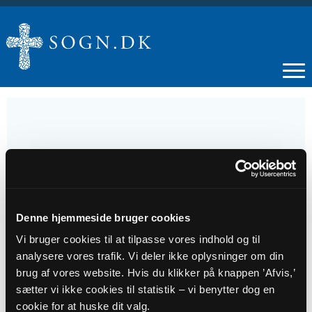
03
AUG
Denne hjemmeside bruger cookies
Gudstjeneste i Nivå Kirke 7. søndag efter
Vi bruger cookies til at tilpasse vores indhold og til
Trinitatis Om tolderen Zakæus
analysere vores trafik. Vi deler ikke oplysninger om din
brug af vores website. Hvis du klikker på knappen ’Afvis,’
Tidspunkt
sætter vi ikke cookies til statistik – vi benytter dog en
cookie for at huske dit valg.
kl. 10:30