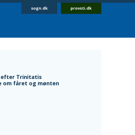
sogn.dk
provsti.dk
efter Trinitatis
ne om fåret og mønten