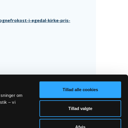
gnefrokost-i-egedal-kirke-pris-
Tillad alle cookies
lysninger om
stik – vi
Tillad valgte
Afvis