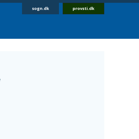
sogn.dk
provsti.dk
e