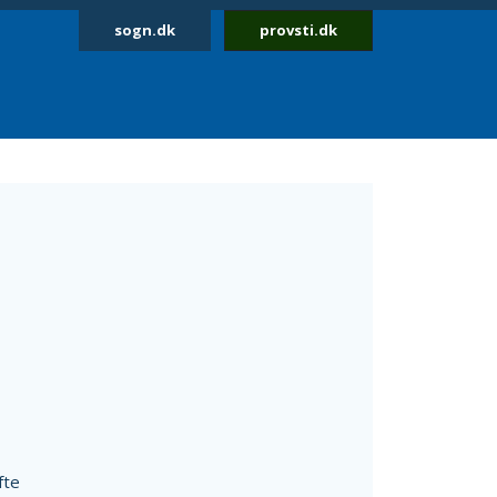
sogn.dk
provsti.dk
fte