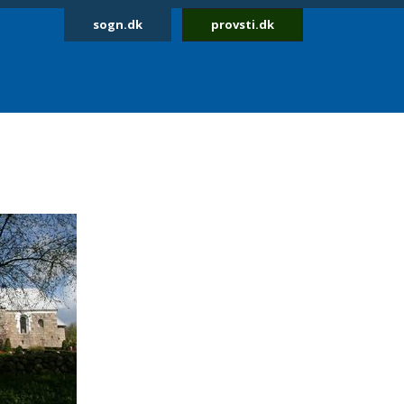
sogn.dk
provsti.dk