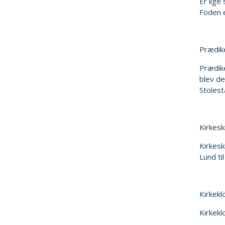
Er lige
Foden e
Prædik
Prædike
blev de
Stolest
Kirkesk
Kirkesk
Lund ti
Kirkekl
Kirkekl