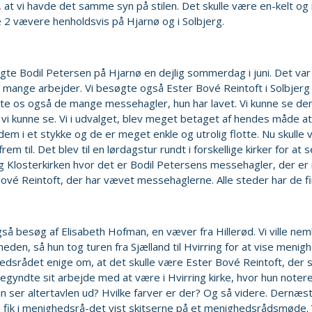
f, at vi havde det samme syn på stilen. Det skulle være en-kelt og 
2 vævere henholdsvis på Hjarnø og i Solbjerg.
gte Bodil Petersen på Hjarnø en dejlig sommerdag i juni. Det var
mange arbejder. Vi besøgte også Ester Bové Reintoft i Solbjerg
te os også de mange messehagler, hun har lavet. Vi kunne se de
 vi kunne se. Vi i udvalget, blev meget betaget af hendes måde 
em i et stykke og de er meget enkle og utrolig flotte. Nu skulle 
frem til. Det blev til en lørdagstur rundt i forskellige kirker for at
g Klosterkirken hvor det er Bodil Petersens messehagler, der er 
ové Reintoft, der har vævet messehaglerne. Alle steder har de fi
også besøg af Elisabeth Hofman, en væver fra Hillerød. Vi ville n
gheden, så hun tog turen fra Sjælland til Hvirring for at vise men
dsrådet enige om, at det skulle være Ester Bové Reintoft, der sku
egyndte sit arbejde med at være i Hvirring kirke, hvor hun notere
 ser altertavlen ud? Hvilke farver er der? Og så videre. Dernæs
i fik i menighedsrå-det vist skitserne på et menighedsrådsmøde.