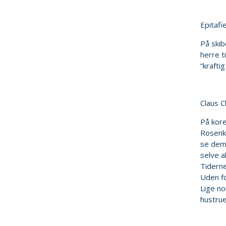
Epitafi
På skib
herre t
“krafti
Claus C
På kore
Rosenkr
se dem 
selve a
Tiderne
Uden fo
Lige no
hustrue