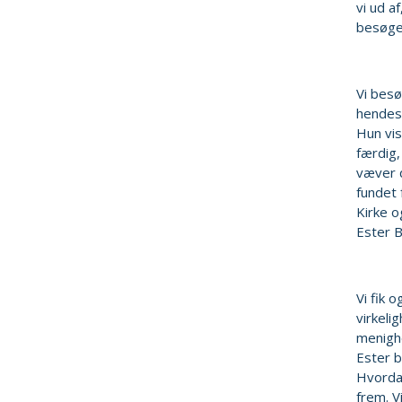
vi ud a
besøge 
Vi besø
hendes 
Hun vis
færdig,
væver d
fundet 
Kirke o
Ester B
Vi fik 
virkeli
menighe
Ester b
Hvordan
frem. V