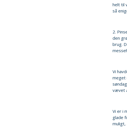
helt ti
så enig
2. Pins
den grø
brug. D
messeh
Vi havd
meget 
søndag,
vævet a
Vi er i
glade f
muligt,