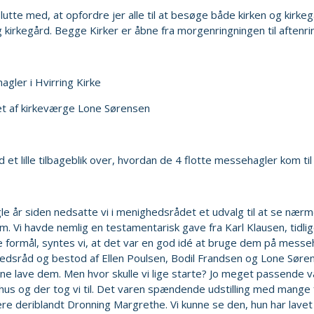
 slutte med, at opfordre jer alle til at besøge både kirken og k
g kirkegård. Begge Kirker er åbne fra morgenringningen til aftenri
gler i Hvirring Kirke
et af kirkeværge Lone Sørensen
et lille tilbageblik over, hvordan de 4 flotte messehagler kom til 
le år siden nedsatte vi i menighedsrådet et udvalg til at se nær
m. Vi havde nemlig en testamentarisk gave fra Karl Klausen, tidl
te formål, syntes vi, at det var en god idé at bruge dem på mess
dsråd og bestod af Ellen Poulsen, Bodil Frandsen og Lone Sørensen
ne lave dem. Men hvor skulle vi lige starte? Jo meget passende v
us og der tog vi til. Det varen spændende udstilling med mange 
re deriblandt Dronning Margrethe. Vi kunne se den, hun har lavet