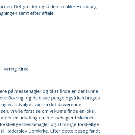
irkegården. Det gælder også den smukke Hornborg
ngningen samt efter aftale.
Hvirring Kirke.
mere på messehagler og til at finde en der kunne
igere Bo-ring, og da disse penge også kan bruges
ehagler. Udvalget var fra det daværende
. Vi ville først se om vi kunne finde en lokal,
ar der en udstilling om messehagler i Mølholm
forskellige messehagler og af mange forskellige
 til Haderslev Domkirke. Efter dette besøg fandt