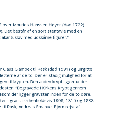
722 over Mourids Hanssen Høyer (død 1722)
). Det består af en sort stentavle med en
t akantusløv med udskårne figurer.”
er Claus Glambek til Rask (død 1591) og Birgitte
tterne af de to. Der er stadig mulighed for at
en til krypten. Den anden krypt ligger under
indesten: “Begravede i Kirkens Krypt gennem
gesom der ligger gravsten inden for de to døre.
ten i granit fra henholdsvis 1808, 1815 og 1838.
til Rask, Andreas Emanuel Bjørn rejst af