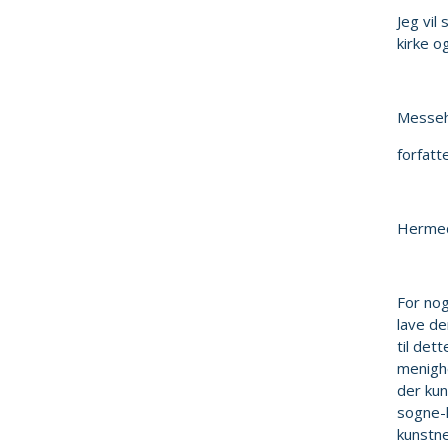
Jeg vil
kirke o
Messeha
forfatt
Hermed 
For nog
lave de
til det
menighe
der kun
sogne-h
kunstne