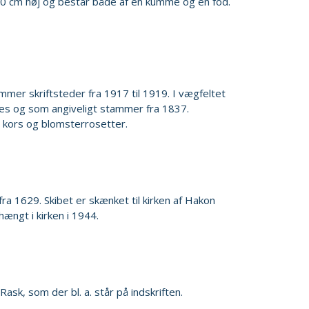
 90 cm høj og består både af en kumme og en fod.
mmer skriftsteder fra 1917 til 1919. I vægfeltet
nnes og som angiveligt stammer fra 1837.
e kors og blomsterrosetter.
fra 1629. Skibet er skænket til kirken af Hakon
ængt i kirken i 1944.
ask, som der bl. a. står på indskriften.