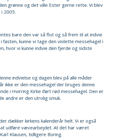
 den grønne og det ville Ester gerne rette. Vi blev
 i 2005.
ntes bare den var så flot og så frem til at indvie
 fasten, kunne vi tage den violette messehagel i
n, hvor vi kunne indvie den fjerde og sidste
 denne indvielse og dagen blev på alle måder
år ikke er den messehagel der bruges denne
nde i Hvirring Kirke iført rød messehagel. Den er
e andre er den utrolig smuk.
der dækker kirkens kalenderår helt. Vi er også
til at udføre vævearbejdet. At det har været
Karl Klausen, tidligere Boring.