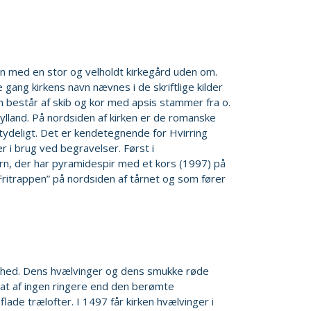
sogn med en stor og velholdt kirkegård uden om.
e gang kirkens navn nævnes i de skriftlige kilder
m består af skib og kor med apsis stammer fra o.
 Jylland. På nordsiden af kirken er de romanske
tydeligt. Det er kendetegnende for Hvirring
er i brug ved begravelser. Først i
rn, der har pyramidespir med et kors (1997) på
ritrappen” på nordsiden af tårnet og som fører
ønhed. Dens hvælvinger og dens smukke røde
sat af ingen ringere end den berømte
lade trælofter. I 1497 får kirken hvælvinger i