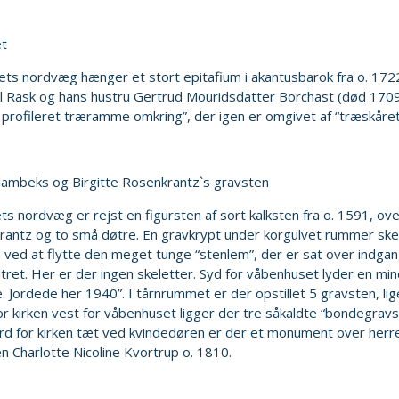
et
ets nordvæg hænger et stort epitafium i akantusbarok fra o. 1
il Rask og hans hustru Gertrud Mouridsdatter Borchast (død 1709
g profileret træramme omkring”, der igen er omgivet af “træskåre
lambeks og Birgitte Rosenkrantz`s gravsten
ts nordvæg er rejst en figursten af sort kalksten fra o. 1591, ov
antz og to små døtre. En gravkrypt under korgulvet rummer skele
ved at flytte den meget tunge “stenlem”, der er sat over indgang
ltret. Her er der ingen skeletter. Syd for våbenhuset lyder en m
. Jordede her 1940”. I tårnrummet er der opstillet 5 gravsten, li
r kirken vest for våbenhuset ligger der tre såkaldte “bondegravs
rd for kirken tæt ved kvindedøren er der et monument over herre 
n Charlotte Nicoline Kvortrup o. 1810.