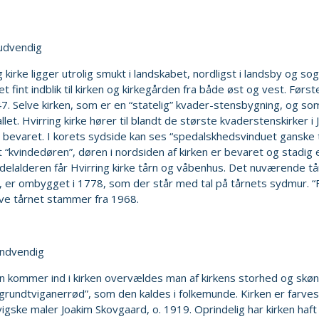
 udvendig
g kirke ligger utrolig smukt i landskabet, nordligst i landsby og 
et fint indblik til kirken og kirkegården fra både øst og vest. Først
47. Selve kirken, som er en “statelig” kvader-stensbygning, og so
llet. Hvirring kirke hører til blandt de største kvaderstenskirker i
 bevaret. I korets sydside kan ses “spedalskhedsvinduet ganske 
at “kvindedøren”, døren i nordsiden af kirken er bevaret og stadig 
elalderen får Hvirring kirke tårn og våbenhus. Det nuværende tå
 er ombygget i 1778, som der står med tal på tårnets sydmur. “F
lve tårnet stammer fra 1968.
indvendig
n kommer ind i kirken overvældes man af kirkens storhed og sk
“grundtviganerrød”, som den kaldes i folkemunde. Kirken er farve
igske maler Joakim Skovgaard, o. 1919. Oprindelig har kirken haft f