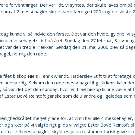
l vore forventninger. Der var lidt, vi syntes, der skulle laves om på
e om at 2 messehagler skulle være færdige i 2004 og de sidste 2
edag kunne vi så indvie den første. Det var den hvide, gyldne. Vi sy
nne messehagel sidst på året. Søndag den 27.februar, 3. søndag i
et var den tredje i rækken. Søndag den 21. maj 2006 blev så dage
agel, nemlig den røde.
e fået biskop Niels Henrik Arendt, Haderslev Stift til at foretage
mindeværdig. Selvom den røde messehagel iflg. Kirkens kalender
 så var det det den søndag, hvor en travl biskop kunne være at fi
f Ester Bové Reintoft ganske som de 3 andre og ligeledes som d
 menighedsrådet meget glade for, at vi nu har alle 4 messehagler, 
or og sikker på vi valgte rigtig, da vi valgte Ester Bové Reintoft 
 at få alle 4 messehagler, skyldtes jo en testamen-tarisk gave fra 