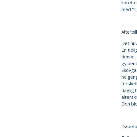
koret o
med “ri
Alterbi
Det nuv
En tidl
denne, 
gyldent
Skovgaa
helgeng
forskel
daglig 
altersk
Den ble
Døbefo