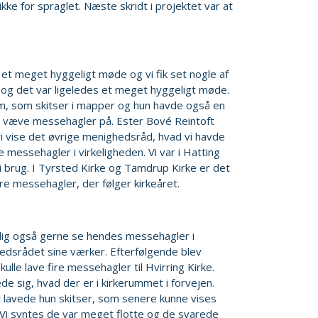
ikke for spraglet. Næste skridt i projektet var at
 et meget hyggeligt møde og vi fik set nogle af
 og det var ligeledes et meget hyggeligt møde.
m, som skitser i mapper og hun havde også en
at væve messehagler på. Ester Bové Reintoft
vi vise det øvrige menighedsråd, hvad vi havde
 se messehagler i virkeligheden. Vi var i Hatting
i brug. I Tyrsted Kirke og Tamdrup Kirke er det
re messehagler, der følger kirkeåret.
emlig også gerne se hendes messehagler i
ighedsrådet sine værker. Efterfølgende blev
lle lave fire messehagler til Hvirring Kirke.
de sig, hvad der er i kirkerummet i forvejen.
t lavede hun skitser, som senere kunne vises
 Vi syntes de var meget flotte og de svarede