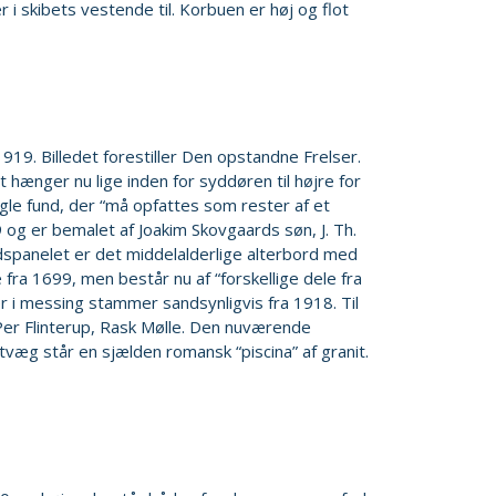
i skibets vestende til. Korbuen er høj og flot
919. Billedet forestiller Den opstandne Frelser.
t hænger nu lige inden for syddøren til højre for
gle fund, der “må opfattes som rester af et
 og er bemalet af Joakim Skovgaards søn, J. Th.
dspanelet er det middelalderlige alterbord med
 fra 1699, men består nu af “forskellige dele fra
r i messing stammer sandsynligvis fra 1918. Til
e Per Flinterup, Rask Mølle. Den nuværende
væg står en sjælden romansk “piscina” af granit.