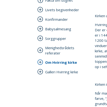
Fakta om sognet
Livets begivenheder
Kirken
Konfirmander
Hvirrin
Babysalmesang
Der er 
er i 14
Sorggrupper
1200 ta
vinduer
Menighedsrådets
kirke, 
referater
senmidd
toppen,
Om Hvirring kirke
op i se
Galleri Hvirring kirke
Kirken 
Når ma
farve, 
grundtv