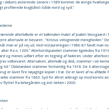
g i skibets østerende senere i 1589 kommer de øvrige hvælvinger 
gt profilerede kragbånd i både nord og syd.”
llederne
ærende alterbillede er et kalkmaleri malet af Joakim Skovgaard i 1
igere altertavle er bevaret : “Kristus velsignende menigheden.” De
når man er på vej ud. Ved restaureringen i 1986-87 fandt man no
 alter fra o. 1200.” Alterbordspanelet stammer ligeledes fra 1919
rd og menes udført efter en tegning af faderen. Under alterbor
rav velbevaret. Altersølvet, alterkalk og disk, stammer i sin kerne
lig tid.” Oblatæsken stammer formentlig fra 1918. De 4 alterstage
brug er lavet fire nøjagtige kopier i træ. De er lavet af nu afdød
ranke stammer fra 1865. Syd for altret anbragt op mod korets øst
v flyttet fra kirkegården og ind i kirken i 2000.
nten