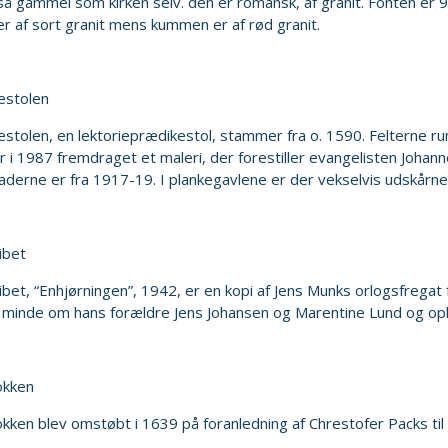
 så gammel som kirken selv. den er romansk, af granit. Fonten er
r af sort granit mens kummen er af rød granit.
estolen
stolen, en lektorieprædikestol, stammer fra o. 1590. Felterne ru
r i 1987 fremdraget et maleri, der forestiller evangelisten Joha
aderne er fra 1917-19. I plankegavlene er der vekselvis udskårn
ibet
ibet, “Enhjørningen”, 1942, er en kopi af Jens Munks orlogsfregat 
l minde om hans forældre Jens Johansen og Marentine Lund og oph
okken
okken blev omstøbt i 1639 på foranledning af Chrestofer Packs til R