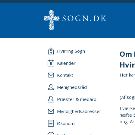
Hvirring Sogn
Om 
Hvir
Kalender
Her ka
Kontakt
Menighedsråd
(Af so
Præster & medarb.
I værke
Myndighedsadresser
hæfte 5
bog. Ar
Økonomi