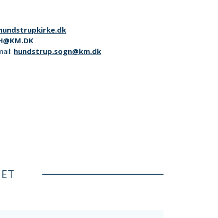
undstrupkirke.dk
H@KM.DK
mail:
hundstrup.sogn@km.dk
NET