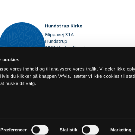
Hundstrup Kirke
Filippavej 31A
Hundstrup
5762 Vester Skerninge
Vis på kort
 cookies
lpasse vores indhold og til analysere vores trafik. Vi deler ikke op
vis du klikker på knappen ’Afvis,’ sætter vi ikke cookies til stati
at huske dit valg.
og cookiepolitik
Kontakt
Præferencer
Statistik
Marketing