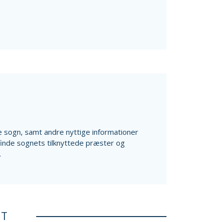
ale sogn, samt andre nyttige informationer
finde sognets tilknyttede præster og
.
ET