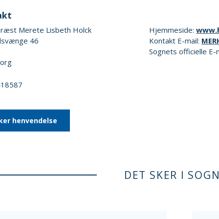
akt
ræst Merete Lisbeth Holck
Hjemmeside:
www.h
lsvænge 46
Kontakt E-mail:
MER
Sognets officielle E-
org
0418587
ker henvendelse
DET SKER I SOG