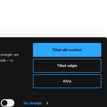
Tillad alle cookies
lysninger om
stik – vi
Tillad valgte
Afvis
Sogn.dk/admin
Vis detaljer