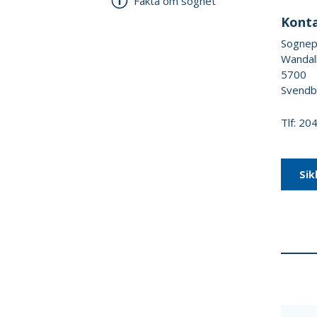
Fakta om sognet
Kont
Sognep
Wandal
5700
Svendb
Tlf: 2
Sik