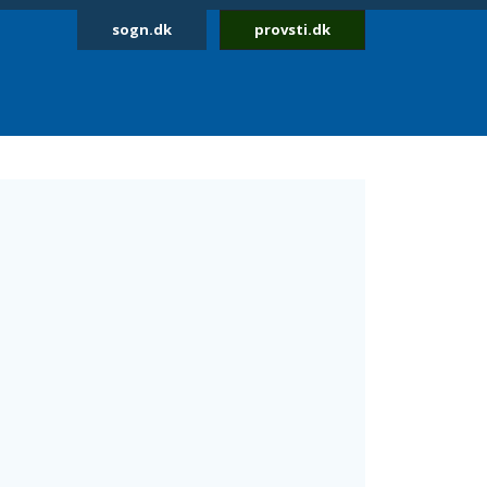
sogn.dk
provsti.dk