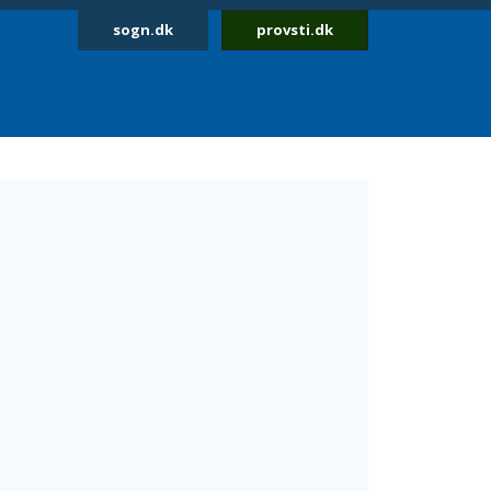
sogn.dk
provsti.dk