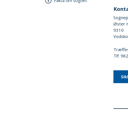
Fakta om sognet
Kont
Sognep
Øster 
9310
Vodsko
Træffe
Tlf: 9
Sik