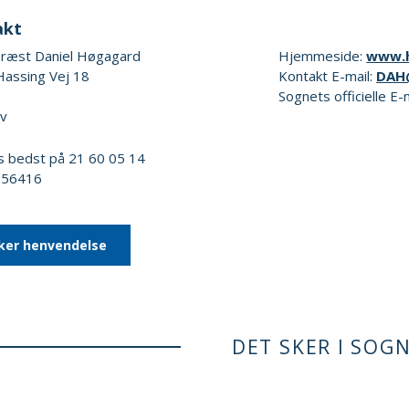
akt
ræst Daniel Høgagard
Hjemmeside:
www.
Hassing Vej 18
Kontakt E-mail:
DAH
Sognets officielle E-
v
s bedst på 21 60 05 14
8256416
ker henvendelse
DET SKER I SOG