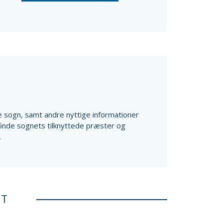
ale sogn, samt andre nyttige informationer
finde sognets tilknyttede præster og
.
ET