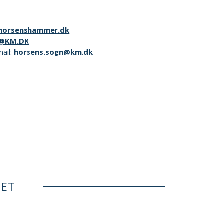
horsenshammer.dk
@KM.DK
mail:
horsens.sogn@km.dk
NET