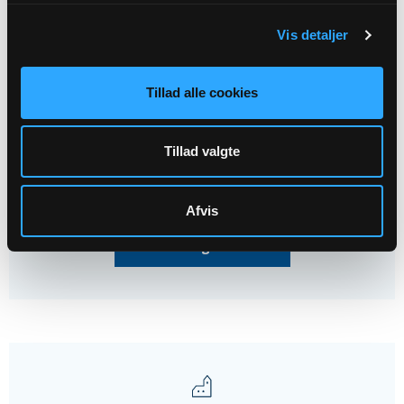
Kirkegårdsvandring
Horne Kirke, kl. 19:00
Vis detaljer
29
Tillad alle cookies
NOV
Tillad valgte
Julekoncert
Horne Kirke, kl. 16:00
Afvis
Alle arrangementer