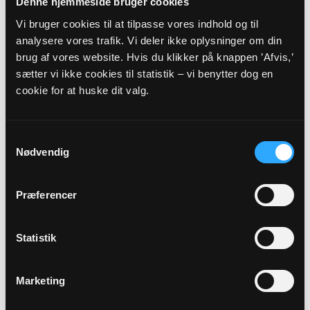
AUG
Denne hjemmeside bruger cookies
Vi bruger cookies til at tilpasse vores indhold og til
13. s. e. trin.
analysere vores trafik. Vi deler ikke oplysninger om din
brug af vores website. Hvis du klikker på knappen ’Afvis,’
Tambours Have, kl. 14:00
sætter vi ikke cookies til statistik – vi benytter dog en
cookie for at huske dit valg.
Alle gudstjenester
Samtykkevalg
Nødvendig
Præferencer
Arrangementer
Statistik
25
AUG
Marketing