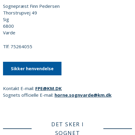
Sognepræst Finn Pedersen
Thorstrupvej 49
Sig
6800
Varde
Tlf: 75264055
Sikker henvendelse
Kontakt E-mail:
FPE@KM.DK
Sognets officielle E-mail:
horne.sognvarde@km.dk
DET SKER I
SOGNET