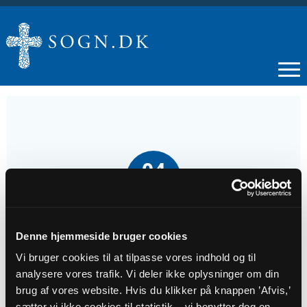
04
FEB
Onsdagsgudstjeneste
Denne hjemmeside bruger cookies
Vi bruger cookies til at tilpasse vores indhold og til
Tidspunkt
analysere vores trafik. Vi deler ikke oplysninger om din
kl. 12:00
brug af vores website. Hvis du klikker på knappen ’Afvis,’
sætter vi ikke cookies til statistik – vi benytter dog en