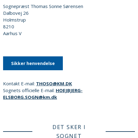
Sognepræst Thomas Sonne Sørensen
Dalbovej 26
Holmstrup
8210
Aarhus V
Sikker henvendelse
Kontakt E-mail:
THOSO@KM.DK
Sognets officielle E-mail:
HOEJBJERG-
ELSBORG.SOGN@km.dk
DET SKER I
SOGNET