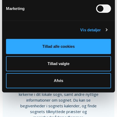
Kirkekoncert ved Sødal Happy...
Marketing
Højbjerg Kirke, kl. 19:00
Vis detaljer
Alle arrangementer
Tillad alle cookies
Tillad valgte
Andet indhold
Afvis
På denne side finder du kontaktoplysninger til
kirkerne i dit lokale sogn, samt andre nyttige
informationer om sognet. Du kan se
begivenheder i sognets kalender, og finde
sognets tilknyttede præster og