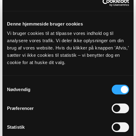
AUG
Gudstjeneste ved Lars Morthorst...
Denne hjemmeside bruger cookies
Elsborg Kirke, kl. 09:00
Lars Morthorst Christiansen
Vi bruger cookies til at tilpasse vores indhold og til
analysere vores trafik. Vi deler ikke oplysninger om din
brug af vores website. Hvis du klikker på knappen ’Afvis,’
Alle gudstjenester
sætter vi ikke cookies til statistik – vi benytter dog en
cookie for at huske dit valg.
Samtykkevalg
Nødvendig
Arrangementer
Præferencer
20
OKT
Statistik