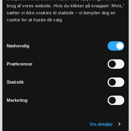
brug af vores website. Hvis du klikker på knappen ’Afvis,’
Adresse
sætter vi ikke cookies til statistik – vi benytter dog en
Helsinge Kirke,
Kirkegade 5,
3200 Helsinge
cookie for at huske dit valg.
Beskrivelse
Samtykkevalg
Kom i godt humør - få en god start på dagen med sang fra
Nødvendig
Højskolesangbogen! I lidt over en halv times boltrer vi os i
både elskede gamle sange og nye yndlingsnumre. Korleder
og organist Mirjam Lumholdt sidder ved det skønne flygel i
Præferencer
sognegården.
Statistik
Link
Se mere:
https://www.helsingevalbykirker.dk/b/hojskolesang-
Marketing
36303332
Vis detaljer