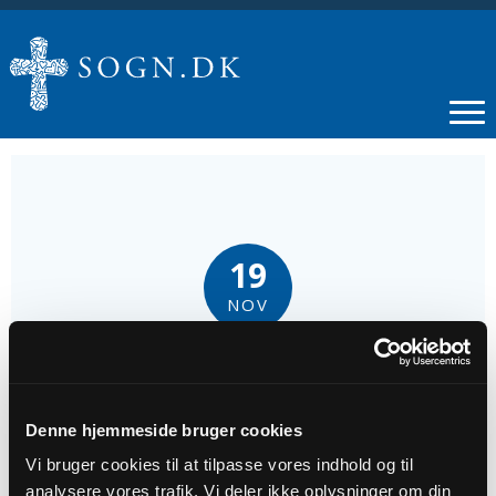
19
NOV
Højskolesang
Denne hjemmeside bruger cookies
Tidspunkt
Vi bruger cookies til at tilpasse vores indhold og til
kl. 10:00
analysere vores trafik. Vi deler ikke oplysninger om din