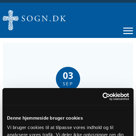
03
SEP
Højskolesang
Denne hjemmeside bruger cookies
Tidspunkt
Vi bruger cookies til at tilpasse vores indhold og til
kl. 10:00
analysere vores trafik. Vi deler ikke oplysninger om din