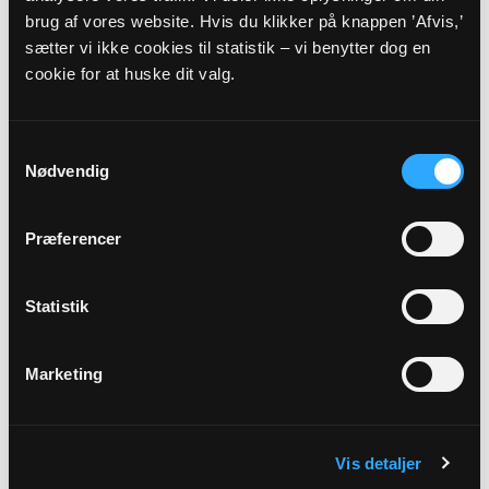
brug af vores website. Hvis du klikker på knappen ’Afvis,’
Adresse
sætter vi ikke cookies til statistik – vi benytter dog en
Helsinge Kirke,
Kirkegade 5,
3200 Helsinge
cookie for at huske dit valg.
Beskrivelse
Samtykkevalg
Kom i godt humør - få en god start på dagen med sang fra
Nødvendig
Højskolesangbogen! I lidt over en halv times boltrer vi os i
både elskede gamle sange og nye yndlingsnumre. Korleder
og organist Mirjam Lumholdt sidder ved det skønne flygel i
Præferencer
sognegården.
Statistik
Link
Se mere:
https://www.helsingevalbykirker.dk/b/hojskolesang-
Marketing
36303343
Vis detaljer