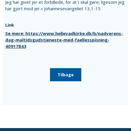
Jeg har givet jer et forbillede, for at I skal gøre, ligesom jeg
har gjort mod jer.« Johannesevangeliet 13,1-15
Link
Se mere: https://www.hellevadkirke.dk/b/nadverens-
dag-maltidsgudstjeneste-med-faellesspisning-
40917843
Tilbage