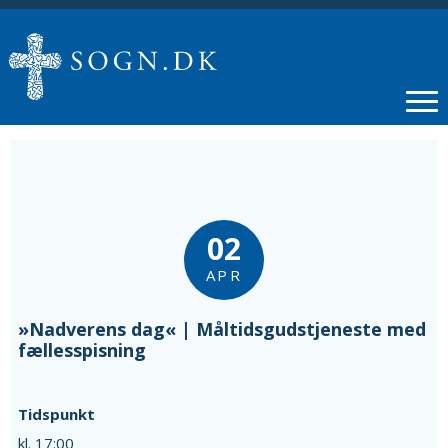
02
APR
»Nadverens dag« | Måltidsgudstjeneste med
fællesspisning
Tidspunkt
kl. 17:00