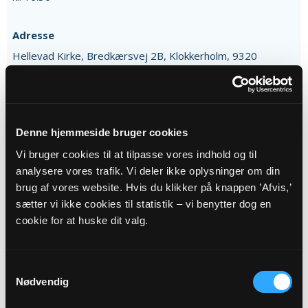
Adresse
Hellevad Kirke,
Bredkærsvej 2B,
Klokkerholm,
9320
Hjallerup
Beskrivelse
Aftenmusik med den svenske folketone Midt i januar spiller
Denne hjemmeside bruger cookies
organist Lasse Christensen en lille aftenkoncert efter
Vi bruger cookies til at tilpasse vores indhold og til
skumringen med musik fra den svenske folketone på orglet
analysere vores trafik. Vi deler ikke oplysninger om din
i Hellevad Kirke i Klokkerholm. Efter en dag på jobbet og
brug af vores website. Hvis du klikker på knappen ’Afvis,’
inden aftenens gøremål kan en lille musikpause i
sætter vi ikke cookies til statistik – vi benytter dog en
kirkerummet være et kærkomment helle og et afbræk i
hverdagen. Det er i hvert fald tanken, når organist Lasse
cookie for at huske dit valg.
Christensen flere gange om året sætter sig ved orglet i
Hellevad Kirke for at spille en halvtimes orgelmusik. Denne
gang er det toner fra den svenske folketone, som rummer
Samtykkevalg
en særlig blanding af lys og melankoli, hvor melodierne
Nødvendig
folder sig ud i nordisk klarhed og eftertænksomhed. De er