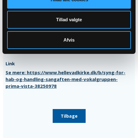
nyere sange, herunder udvalgte melodier fra
Højskolesangbogens 19. udgave, udgivet i 2020. Aftenens
sange tematiserer tro, håb og handlekraft og er nøje
Tillad valgte
udvalgt for at sætte ord og toner på det, der giver mod og
retning i en tid præget af forandring. Sangaftenen finder
sted torsdag den 25. september i Ørum Kirke kl. 19. Der er
Afvis
gratis entré.
Link
Se mere: https://www.hellevadkirke.dk/b/syng-for-
hab-og-handling-sangaften-med-vokalgruppen-
prima-vista-38250978
Tilbage