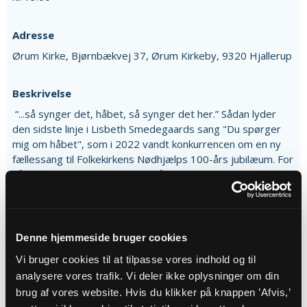
Adresse
Ørum Kirke,
Bjørnbækvej 37,
Ørum Kirkeby,
9320 Hjallerup
Beskrivelse
“...så synger det, håbet, så synger det her.” Sådan lyder
den sidste linje i Lisbeth Smedegaards sang "Du spørger
mig om håbet", som i 2022 vandt konkurrencen om en ny
fællessang til Folkekirkens Nødhjælps 100-års jubilæum. For
når vi synger sammen, spirer håbet. Sang kan give mod og
styrke til at handle – også i en verden med store
udfordringer. Denne aften samles vi om netop det: håb og
handling. Vi vil synge sange, der sætter ord og toner på
det, vi tror på og længes efter. Vokalgruppen Prima Vista
Denne hjemmeside bruger cookies
medvirker som forsangere og opfører desuden et par
Vi bruger cookies til at tilpasse vores indhold og til
korsatser undervejs. Ved klaveret sidder organist Lasse
analysere vores trafik. Vi deler ikke oplysninger om din
Christensen, som også leder koret. Torsdag den 25.
brug af vores website. Hvis du klikker på knappen ’Afvis,’
september i Ørum Kirke kl. 19. Gratis entré. Følg