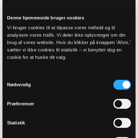
16
Denne hjemmeside bruger cookies
Vi bruger cookies til at tilpasse vores indhold og til
AUG
analysere vores trafik. Vi deler ikke oplysninger om din
brug af vores website. Hvis du klikker på knappen ’Afvis,’
Gudstjeneste - Kvinden i...
sætter vi ikke cookies til statistik – vi benytter dog en
Harte Kirke, kl. 10:30
cookie for at huske dit valg.
Frida Marjunardottir Thomsen
Samtykkevalg
Alle gudstjenester
Nødvendig
Præferencer
Statistik
Arrangementer