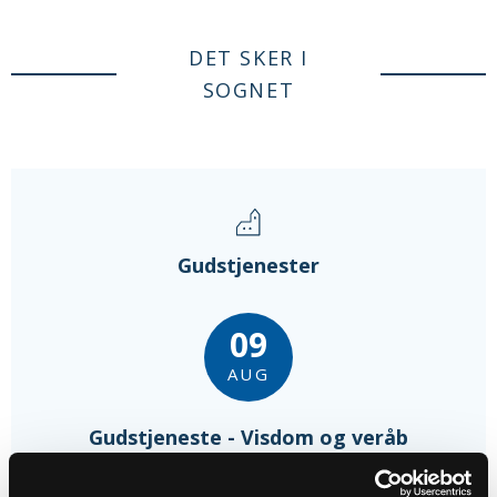
DET SKER I
SOGNET
Gudstjenester
09
AUG
Gudstjeneste - Visdom og veråb
Harte Kirke, kl. 10:30
Frida Marjunardottir Thomsen