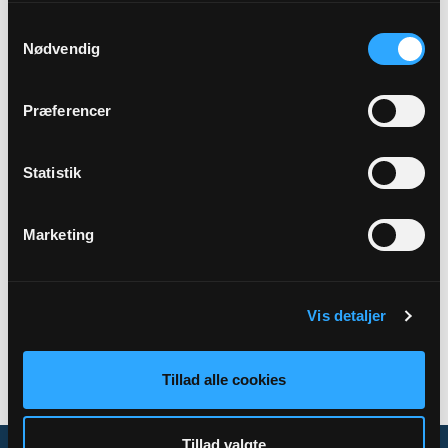
Samtykkevalg
Sted
Nødvendig
Graverbygningen, Hallenslev kirke
Præferencer
Beskrivelse
Mødestart ca. kl. 19:00
Statistik
Marketing
Tilbage
Vis detaljer
Tillad alle cookies
Tillad valgte