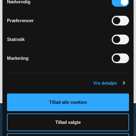
Nødvendig
Sted
Sæby sognegård
Præferencer
Statistik
Tilbage
Marketing
Vis detaljer
Tillad alle cookies
Tillad valgte